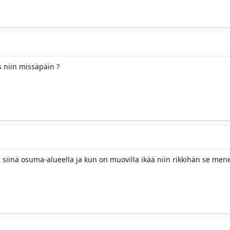
s niin missäpäin ?
i siinä osuma-alueella ja kun on muovilla ikää niin rikkihän se mene