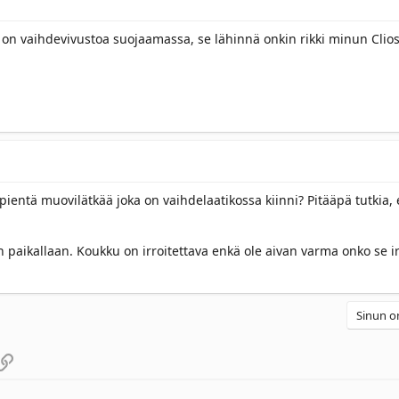
 on vaihdevivustoa suojaamassa, se lähinnä onkin rikki minun Clios
a pientä muovilätkää joka on vaihdelaatikossa kiinni? Pitääpä tutkia,
 paikallaan. Koukku on irroitettava enkä ole aivan varma onko se i
Sinun on
pp
köpostiosoite
Linkki