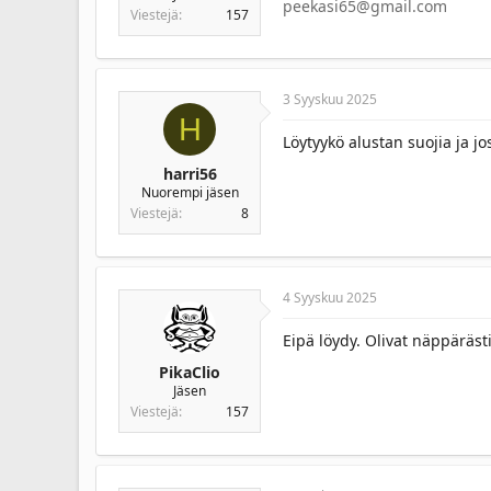
l
u
peekasi65@gmail.com
Viestejä
157
u
n
a
l
3 Syyskuu 2025
o
H
i
Löytyykö alustan suojia ja jo
t
t
harri56
a
Nuorempi jäsen
j
Viestejä
8
a
4 Syyskuu 2025
Eipä löydy. Olivat näppäräst
PikaClio
Jäsen
Viestejä
157