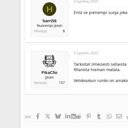
4 Syyskuu 2025
H
Entä se pienempi suoja joka
harri56
Nuorempi jäsen
Viestejä
8
4 Syyskuu 2025
Tarkoitat ilmeisesti sellaist
fillareita hieman matala.
PikaClio
Jäsen
Vetokoukun runko on ainakin
Viestejä
157
Facebook
X
Bluesky
LinkedIn
Reddit
Pinterest
Tumblr
WhatsA
Säh
Jaa: