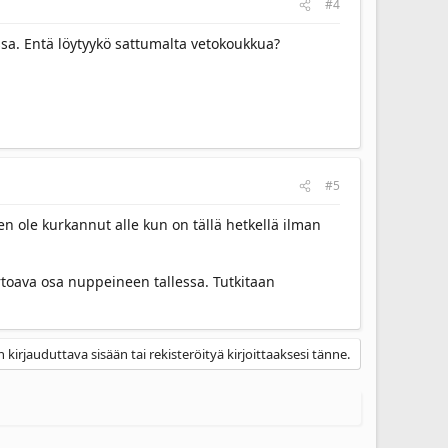
#4
sa. Entä löytyykö sattumalta vetokoukkua?
#5
 en ole kurkannut alle kun on tällä hetkellä ilman
rtoava osa nuppeineen tallessa. Tutkitaan
 kirjauduttava sisään tai rekisteröityä kirjoittaaksesi tänne.