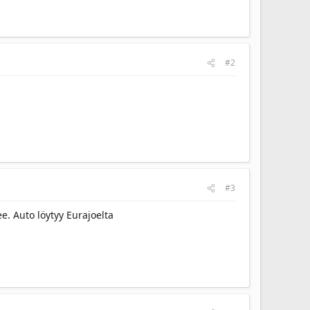
#2
#3
e. Auto löytyy Eurajoelta