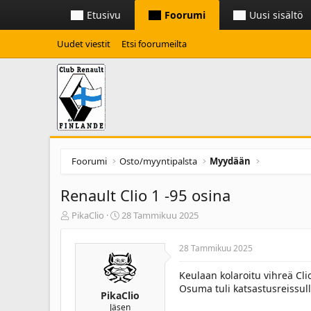
Etusivu
Foorumi
Uusi sisältö
Uudet viestit
Etsi foorumeilta
Foorumi
Osto/myyntipalsta
Myydään
Renault Clio 1 -95 osina
K
A
PikaClio
28 Tammikuu 2025
e
l
s
o
28 Tammikuu 2025
k
i
u
t
Keulaan kolaroitu vihreä Cli
s
e
Osuma tuli katsastusreissull
t
t
PikaClio
e
t
Jäsen