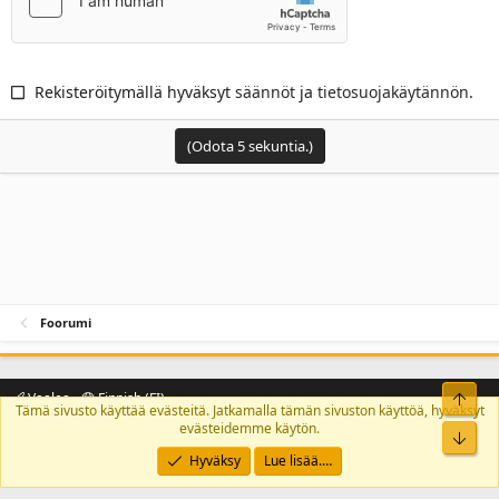
Rekisteröitymällä hyväksyt
säännöt
ja
tietosuojakäytännön
.
(Odota
5
sekuntia.)
Foorumi
Ylös
Vaalea
Finnish (FI)
Tämä sivusto käyttää evästeitä. Jatkamalla tämän sivuston käyttöä, hyväksyt
Käyttöehdot ja säännöt
Tietosuojakäytäntö
Ohjeita
Etusivu
evästeidemme käytön.
R
Bot
S
S
Hyväksy
Lue lisää.…
®
Community platform by XenForo
© 2010-2026 XenForo Ltd.