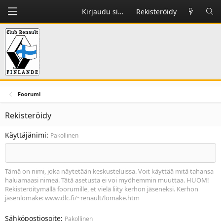
Kirjaudu sisään
Rekisteröidy
Foorumi
Rekisteröidy
Käyttäjänimi
Pakollinen
Tämä on nimi, joka näytetään keskusteluissa. Voit käyttää mitä tahansa
haluamaasi nimeä. Tätä asetusta ei voi myöhemmin muuttaa. HUOM!
Rekisteröitymällä foorumille, et vielä liity kerhon jäseneksi. Kerhon
jäsenlomake: www.dlc.fi/~renault/lomake.htm
Sähköpostiosoite
Pakollinen