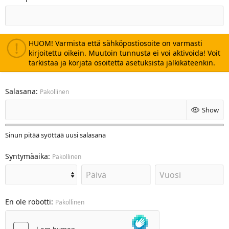
HUOM! Varmista että sähköpostiosoite on varmasti
kirjoitettu oikein. Muutoin tunnusta ei voi aktivoida! Voit
tarkistaa ja korjata osoitetta asetuksista jälkikäteenkin.
Salasana
Pakollinen
Show
Sinun pitää syöttää uusi salasana
Syntymäaika
Pakollinen
En ole robotti
Pakollinen