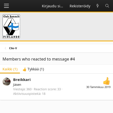
Kirjaudu sisään
Rekisteröidy
Clio-V
Members who reacted to message #4
Kaikki
(1)
Tykkää
(1)
Breikkari
Jäsen
30 Tammikuu 2019
Viestejä
360
Reaction score
33
Aktiivisuuspisteitä
18