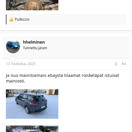
Pudezzio
R
e
a
c
t
hhelminen
i
Tunnettu jäsen
o
n
s
:
13 Toukokuu 2025
#4
Ja nuo mainitsemani ebaysta tilaamat roiskeläpät istuivat
mainiosti.