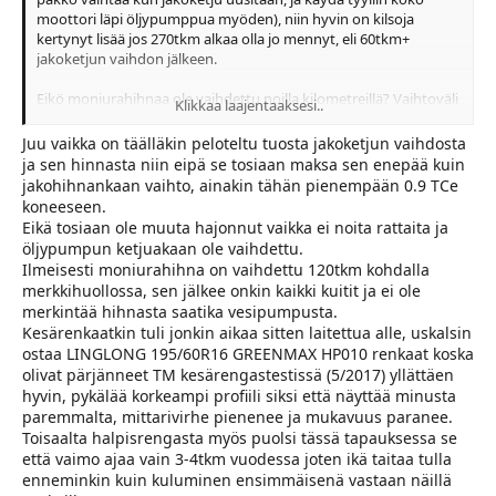
moottori läpi öljypumppua myöden), niin hyvin on kilsoja
kertynyt lisää jos 270tkm alkaa olla jo mennyt, eli 60tkm+
jakoketjun vaihdon jälkeen.
Eikö moniurahihnaa ole vaihdettu noilla kilometreillä? Vaihtoväli
Klikkaa laajentaaksesi..
taitaa olla 120tkm, ja joillakin katkeillut jos ei ole uusinut ajoissa.
Juu vaikka on täälläkin peloteltu tuosta jakoketjun vaihdosta
ja sen hinnasta niin eipä se tosiaan maksa sen enepää kuin
jakohihnankaan vaihto, ainakin tähän pienempään 0.9 TCe
koneeseen.
Eikä tosiaan ole muuta hajonnut vaikka ei noita rattaita ja
öljypumpun ketjuakaan ole vaihdettu.
Ilmeisesti moniurahihna on vaihdettu 120tkm kohdalla
merkkihuollossa, sen jälkee onkin kaikki kuitit ja ei ole
merkintää hihnasta saatika vesipumpusta.
Kesärenkaatkin tuli jonkin aikaa sitten laitettua alle, uskalsin
ostaa LINGLONG 195/60R16 GREENMAX HP010 renkaat koska
olivat pärjänneet TM kesärengastestissä (5/2017) yllättäen
hyvin, pykälää korkeampi profiili siksi että näyttää minusta
paremmalta, mittarivirhe pienenee ja mukavuus paranee.
Toisaalta halpisrengasta myös puolsi tässä tapauksessa se
että vaimo ajaa vain 3-4tkm vuodessa joten ikä taitaa tulla
enneminkin kuin kuluminen ensimmäisenä vastaan näillä