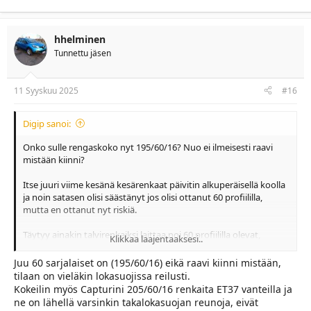
katso liitettä 20935
hhelminen
Lopuksi yksi kuva lisää noilla 60 sarjan renkailla..
Tunnettu jäsen
katso liitettä 20936
11 Syyskuu 2025
#16
Digip sanoi:
Onko sulle rengaskoko nyt 195/60/16? Nuo ei ilmeisesti raavi
mistään kiinni?
Itse juuri viime kesänä kesärenkaat päivitin alkuperäisellä koolla
ja noin satasen olisi säästänyt jos olisi ottanut 60 profiililla,
mutta en ottanut nyt riskiä.
Täytyy ainakin talvirenkaiksi laittaa noi 60 profiililla olevat,
Klikkaa laajentaaksesi..
maavarakin hieman kasvaa ja ovat halvemmat.
Juu 60 sarjalaiset on (195/60/16) eikä raavi kiinni mistään,
tilaan on vieläkin lokasuojissa reilusti.
Kokeilin myös Capturini 205/60/16 renkaita ET37 vanteilla ja
ne on lähellä varsinkin takalokasuojan reunoja, eivät