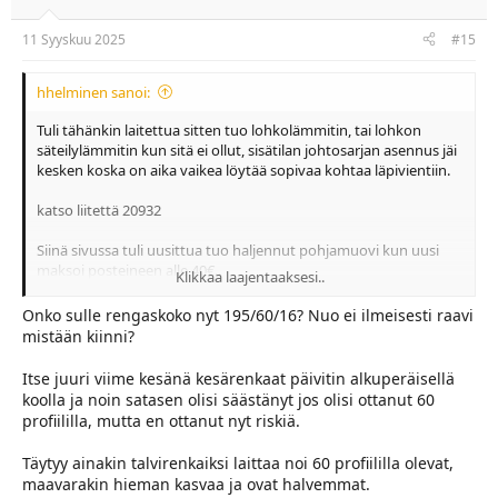
n
s
:
11 Syyskuu 2025
#15
hhelminen sanoi:
Tuli tähänkin laitettua sitten tuo lohkolämmitin, tai lohkon
säteilylämmitin kun sitä ei ollut, sisätilan johtosarjan asennus jäi
kesken koska on aika vaikea löytää sopivaa kohtaa läpivientiin.
katso liitettä 20932
Siinä sivussa tuli uusittua tuo haljennut pohjamuovi kun uusi
maksoi posteineen alle 40€
..
Klikkaa laajentaaksesi..
katso liitettä 20933
Onko sulle rengaskoko nyt 195/60/16? Nuo ei ilmeisesti raavi
mistään kiinni?
Pyyhkijän varsissakin oli sanomista kuten oikeanpuoleisesta
kuvasta huomaa, uudet käytetyt 2017 mallisesta
tuli Ruotsista
Itse juuri viime kesänä kesärenkaat päivitin alkuperäisellä
noin 50€ hintaan (ne toki maalattiin vielä ennen asennusta..
koolla ja noin satasen olisi säästänyt jos olisi ottanut 60
profiililla, mutta en ottanut nyt riskiä.
katso liitettä 20934
Täytyy ainakin talvirenkaiksi laittaa noi 60 profiililla olevat,
Keskikonsolista puttui tupakansytkärin vieresta tulppa,
maavarakin hieman kasvaa ja ovat halvemmat.
ystävällinen työkavereini 3D printtasi sellaisen.