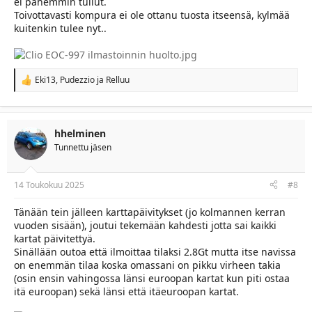
ei pahemmin tullut.
Toivottavasti kompura ei ole ottanu tuosta itseensä, kylmää
kuitenkin tulee nyt..
Eki13
,
Pudezzio
ja
Relluu
R
e
a
c
t
hhelminen
i
Tunnettu jäsen
o
n
s
:
14 Toukokuu 2025
#8
Tänään tein jälleen karttapäivitykset (jo kolmannen kerran
vuoden sisään), joutui tekemään kahdesti jotta sai kaikki
kartat päivitettyä.
Sinällään outoa että ilmoittaa tilaksi 2.8Gt mutta itse navissa
on enemmän tilaa koska omassani on pikku virheen takia
(osin ensin vahingossa länsi euroopan kartat kun piti ostaa
itä euroopan) sekä länsi että itäeuroopan kartat.