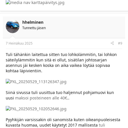
hhelminen
Tunnettu jäsen
7 Heinäkuu 2025
#9
Tuli tähänkin laitettua sitten tuo lohkolämmitin, tai lohkon
säteilylämmitin kun sitä ei ollut, sisätilan johtosarjan
asennus jäi kesken koska on aika vaikea löytää sopivaa
kohtaa läpivientiin.
Siinä sivussa tuli uusittua tuo haljennut pohjamuovi kun
uusi
maksoi posteineen alle 40€
..
Pyyhkijän varsissakin oli sanomista kuten oikeanpuoleisesta
kuvasta huomaa, uudet käytetyt 2017 mallisesta
tuli