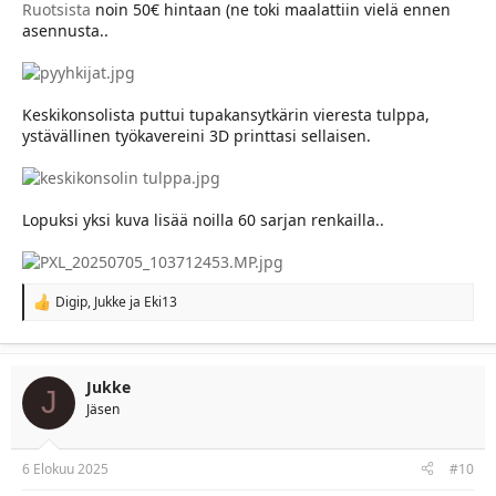
Ruotsista
noin 50€ hintaan (ne toki maalattiin vielä ennen
asennusta..
Keskikonsolista puttui tupakansytkärin vieresta tulppa,
ystävällinen työkavereini 3D printtasi sellaisen.
Lopuksi yksi kuva lisää noilla 60 sarjan renkailla..
Digip
,
Jukke
ja
Eki13
R
e
a
c
t
Jukke
J
i
Jäsen
o
n
s
:
6 Elokuu 2025
#10