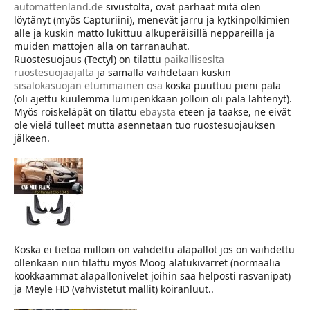
automattenland.de
sivustolta, ovat parhaat mitä olen
löytänyt (myös Capturiini), menevät jarru ja kytkinpolkimien
alle ja kuskin matto lukittuu alkuperäisillä neppareilla ja
muiden mattojen alla on tarranauhat.
Ruostesuojaus (Tectyl) on tilattu
paikalliseslta
ruostesuojaajalta
ja samalla vaihdetaan kuskin
sisälokasuojan etummainen osa
koska puuttuu pieni pala
(oli ajettu kuulemma lumipenkkaan jolloin oli pala lähtenyt).
Myös roiskeläpät on tilattu
ebaysta
eteen ja taakse, ne eivät
ole vielä tulleet mutta asennetaan tuo ruostesuojauksen
jälkeen.
Koska ei tietoa milloin on vahdettu alapallot jos on vaihdettu
ollenkaan niin tilattu myös Moog alatukivarret (normaalia
kookkaammat alapallonivelet joihin saa helposti rasvanipat)
ja Meyle HD (vahvistetut mallit) koiranluut..