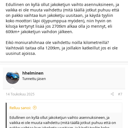
Edullinen on kyllä ollut jakoketjun vaihto asennuksineen, ja
katso liitettä 20819
vaikka ei ole muuta vaihdettu (mitä täällä jotkut puhuu että
on pakko vaihtaa kun jakoketju uusitaan, ja käydä tyyliin
koko moottori läpi öljypumppua myöden), niin hyvin on
kilsoja kertynyt lisää jos 270tkm alkaa olla jo mennyt, eli
60tkm+ jakoketjun vaihdon jälkeen.
Eikö moniurahihnaa ole vaihdettu noilla kilometreillä?
Vaihtoväli taitaa olla 120tkm, ja joillakin katkeillut jos ei ole
uusinut ajoissa.
hhelminen
Tunnettu jäsen
14 Toukokuu 2025
#7
Relluu sanoi:
Edullinen on kyllä ollut jakoketjun vaihto asennuksineen, ja
vaikka ei ole muuta vaihdettu (mitä täällä jotkut puhuu että on
pakko vaihtaa kun jakoketju uusitaan, ja käydä tyyliin koko