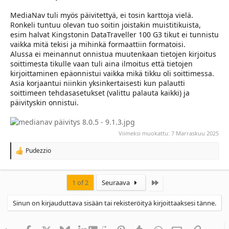
MediaNav tuli myös päivitettyä, ei tosin karttoja vielä.
Ronkeli tuntuu olevan tuo soitin joistakin muistitikuista,
esim halvat Kingstonin DataTraveller 100 G3 tikut ei tunnistu
vaikka mitä tekisi ja mihinkä formaattiin formatoisi.
Alussa ei meinannut onnistua muutenkaan tietojen kirjoitus
soittimesta tikulle vaan tuli aina ilmoitus että tietojen
kirjoittaminen epäonnistui vaikka mikä tikku oli soittimessa.
Asia korjaantui niinkin yksinkertaisesti kun palautti
soittimeen tehdasasetukset (valittu palauta kaikki) ja
päivityskin onnistui.
Viimeksi muokattu:
7 Marraskuu 2025
Pudezzio
R
e
a
c
Last
1 of 2
Seuraava
t
i
Sinun on kirjauduttava sisään tai rekisteröityä kirjoittaaksesi tänne.
o
n
s
:
Facebook
X
Bluesky
LinkedIn
Reddit
Pinterest
Tumblr
WhatsApp
Sähköpostioso
Linkki