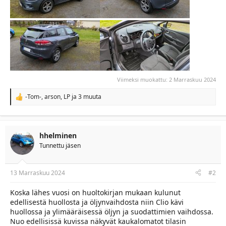
Viimeksi muokattu:
2 Marraskuu 2024
-Tom-
,
arson
,
LP
ja 3 muuta
R
e
a
c
t
hhelminen
i
Tunnettu jäsen
o
n
s
:
13 Marraskuu 2024
#2
Koska lähes vuosi on huoltokirjan mukaan kulunut
edellisestä huollosta ja öljynvaihdosta niin Clio kävi
huollossa ja ylimääräisessä öljyn ja suodattimien vaihdossa.
Nuo edellisissä kuvissa näkyvät kaukalomatot tilasin