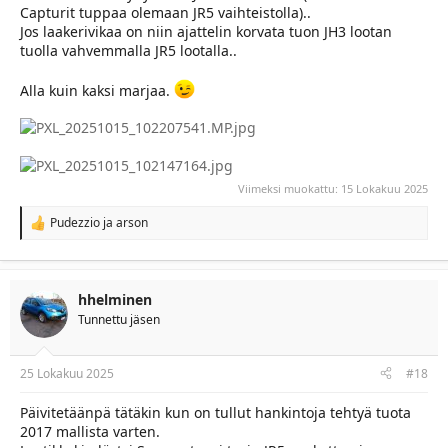
Capturit tuppaa olemaan JR5 vaihteistolla)..
Jos laakerivikaa on niin ajattelin korvata tuon JH3 lootan
tuolla vahvemmalla JR5 lootalla..
Alla kuin kaksi marjaa.
Viimeksi muokattu:
15 Lokakuu 2025
Pudezzio
ja
arson
R
e
a
c
t
hhelminen
i
Tunnettu jäsen
o
n
s
:
25 Lokakuu 2025
#18
Päivitetäänpä tätäkin kun on tullut hankintoja tehtyä tuota
2017 mallista varten.