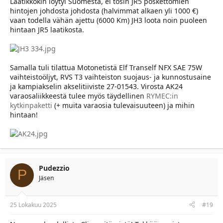
Laatikkokin löytyi Suomesta, ei tosin JR5 poskettomien
hintojen johdosta johdosta (halvimmat alkaen yli 1000 €)
vaan todella vähän ajettu (6000 Km) JH3 loota noin puoleen
hintaan JR5 laatikosta.
Samalla tuli tilattua Motonetistä Elf Tranself NFX SAE 75W
vaihteistoöljyt, RVS T3 vaihteiston suojaus- ja kunnostusaine
ja kampiakselin akselitiiviste 27-01543. Virosta AK24
varaosaliikkeestä tulee myös täydellinen
RYMEC:in
kytkinpaketti
(+ muita varaosia tulevaisuuteen) ja mihin
hintaan!
Pudezzio
P
Jäsen
25 Lokakuu 2025
#19