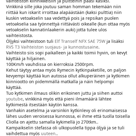
vaihteiston kiinnikkeisiin ja pultteihin pääsi käsiksi.
Vinkkinä sille joka joutuu saman homman tekemään niin
riittää kun iskarit irroittaa alapäästään (kaksi pulttia) niin
kuskin vetoakselin saa vedettyä pois ja repsikan puolen
vetoakselia saa työnnettyä riittävästi oikealle (kun ottaa myös
vetoakselin kannatinlaakerin auki) jotta tulee ulos
vaihteistosta.
Öljyksi vaihteistoon tuli
Elf Tranself NFX SAE 75W
ja lisäksi
RVS T3 Vaihteiston suojaus- ja kunnostusaine
.
Vaihteisto siis sopi paikalleen ja kaikki toimii hyvin, on kevyt
käyttää ja hiljainen.
100Km/h vauhdissa on kierroksia 2500rpm.
Kehut täytyy antaa myös Rymecin kytkinpaketille, on paljon
kevyempi käyttää kun autossa ollut alkuperäinen ja kytkimen
kiinniootto on pidemmällä matkalla ja näin helpompi
käyttää.
Tuo kytkimen ilmaus olikin erikoinen juttu ja siihen auttoi
youtube
, vinkkinä myös että pieni ilmamäärä lähtee
kytkimestä itsestään käytön kanssa.
Vanhakin asetelma ja varsinkin kytkinlevy oli erinomaisessa
lähes uuden veroisessa kunnossa, ei ihme että tuolla toisella
Cliolla on ajettu samalla kykimellä jo 270tkm..
Kampaikselin stefassa oli ulkopuolella tippa öljyä ja se tuli
vaihdettua myös
uuteen
..