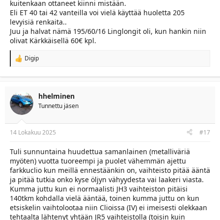
kuitenkaan ottaneet kiinni mistään.
Eli ET 40 tai 42 vanteilla voi vielä käyttää huoletta 205
levyisiä renkaita..
Juu ja halvat nämä 195/60/16 Linglongit oli, kun hankin niin
olivat Kärkkäisellä 60€ kpl.
Digip
R
e
a
c
t
hhelminen
i
Tunnettu jäsen
o
n
s
:
14 Lokakuu 2025
#17
Tuli sunnuntaina huudettua samanlainen (metalliväriä
myöten) vuotta tuoreempi ja puolet vähemmän ajettu
farkkuclio kun meillä ennestäänkin on, vaihteisto pitää ääntä
ja pitää tutkia onko kyse öljyn vähyydesta vai laakeri viasta.
Kumma juttu kun ei normaalisti JH3 vaihteiston pitäisi
140tkm kohdalla vielä ääntää, toinen kumma juttu on kun
etsiskelin vaihtolootaa niin Clioissa (IV) ei imeisesti olekkaan
tehtaalta lähtenyt yhtään JR5 vaihteistolla (toisin kuin