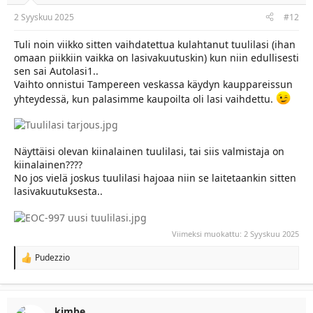
2 Syyskuu 2025
#12
Tuli noin viikko sitten vaihdatettua kulahtanut tuulilasi (ihan
omaan piikkiin vaikka on lasivakuutuskin) kun niin edullisesti
sen sai Autolasi1..
Vaihto onnistui Tampereen veskassa käydyn kauppareissun
yhteydessä, kun palasimme kaupoilta oli lasi vaihdettu.
Näyttäisi olevan kiinalainen tuulilasi, tai siis valmistaja on
kiinalainen????
No jos vielä joskus tuulilasi hajoaa niin se laitetaankin sitten
lasivakuutuksesta..
Viimeksi muokattu:
2 Syyskuu 2025
Pudezzio
R
e
a
c
t
kimbe