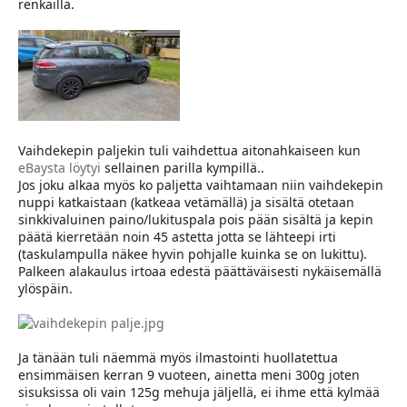
renkailla.
Vaihdekepin paljekin tuli vaihdettua aitonahkaiseen kun
eBaysta löytyi
sellainen parilla kympillä..
Jos joku alkaa myös ko paljetta vaihtamaan niin vaihdekepin
nuppi katkaistaan (katkeaa vetämällä) ja sisältä otetaan
sinkkivaluinen paino/lukituspala pois pään sisältä ja kepin
päätä kierretään noin 45 astetta jotta se lähteepi irti
(taskulampulla näkee hyvin pohjalle kuinka se on lukittu).
Palkeen alakaulus irtoaa edestä päättäväisesti nykäisemällä
ylöspäin.
Ja tänään tuli näemmä myös ilmastointi huollatettua
ensimmäisen kerran 9 vuoteen, ainetta meni 300g joten
sisuksissa oli vain 125g mehuja jäljellä, ei ihme että kylmää