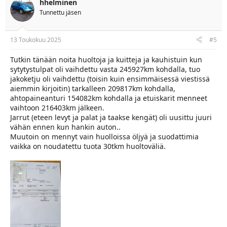
hhelminen
i
Tunnettu jäsen
o
n
s
:
13 Toukokuu 2025
#5
Tutkin tänään noita huoltoja ja kuitteja ja kauhistuin kun
sytytystulpat oli vaihdettu vasta 245927km kohdalla, tuo
jakoketju oli vaihdettu (toisin kuin ensimmäisessä viestissä
aiemmin kirjoitin) tarkalleen 209817km kohdalla,
ahtopaineanturi 154082km kohdalla ja etuiskarit menneet
vaihtoon 216403km jälkeen.
Jarrut (eteen levyt ja palat ja taakse kengät) oli uusittu juuri
vähän ennen kun hankin auton..
Muutoin on mennyt vain huolloissa öljyä ja suodattimia
vaikka on noudatettu tuota 30tkm huoltoväliä.