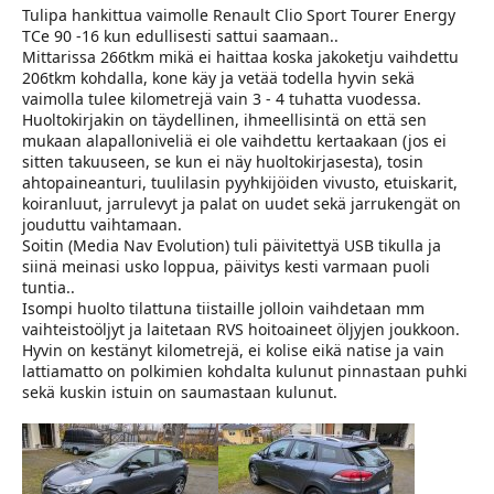
a
Tulipa hankittua vaimolle Renault Clio Sport Tourer Energy
l
TCe 90 -16 kun edullisesti sattui saamaan..
o
Mittarissa 266tkm mikä ei haittaa koska jakoketju vaihdettu
i
206tkm kohdalla, kone käy ja vetää todella hyvin sekä
t
vaimolla tulee kilometrejä vain 3 - 4 tuhatta vuodessa.
t
Huoltokirjakin on täydellinen, ihmeellisintä on että sen
a
mukaan alapalloniveliä ei ole vaihdettu kertaakaan (jos ei
j
sitten takuuseen, se kun ei näy huoltokirjasesta), tosin
a
ahtopaineanturi, tuulilasin pyyhkijöiden vivusto, etuiskarit,
koiranluut, jarrulevyt ja palat on uudet sekä jarrukengät on
jouduttu vaihtamaan.
Soitin (Media Nav Evolution) tuli päivitettyä USB tikulla ja
siinä meinasi usko loppua, päivitys kesti varmaan puoli
tuntia..
Isompi huolto tilattuna tiistaille jolloin vaihdetaan mm
vaihteistoöljyt ja laitetaan RVS hoitoaineet öljyjen joukkoon.
Hyvin on kestänyt kilometrejä, ei kolise eikä natise ja vain
lattiamatto on polkimien kohdalta kulunut pinnastaan puhki
sekä kuskin istuin on saumastaan kulunut.