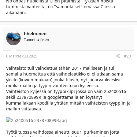
No onpas huolellista Clion pitämistä! Tykkään noista
tummista vanteista, oli "samanlaiset" omassa Cliossa
aikanaan.
hhelminen
Tunnettu jäsen
6 Marraskuu 2025
#20
Vaihteisto tuli vaihdettua tähän 2017 malliseen ja tuli
samalla huomattua että vaihdelaatikko ei ollutkaan sama
yksilö (kuvien mukaan) jonka tilasin, nyt jäi arvauksesksi
minkä mallin ja tyypin vaihteisto on kyseessä.
Vaihteiston kyljessä on tyyppikilpi jossa on vain 252400516
sekä 237870899R ja googlettamalla en löytänyt
kummallakaan koodilla yhtään mitään vaihteiston tyyppiin ja
malliin viittaavaa.
Työtä tuossa vaihdossa aiheutti suuri purkaminen jotta