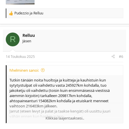
Pudezzio
ja
Relluu
R
e
a
c
t
Relluu
R
i
Jäsen
o
n
s
:
14 Toukokuu 2025
#6
hhelminen sanoi:
Tutkin tänään noita huoltoja ja kuitteja ja kauhistuin kun
sytytystulpat oli vaihdettu vasta 245927km kohdalla, tuo
jakoketju oli vaihdettu (toisin kuin ensimmäisessä viestissä
aiemmin kirjoitin) tarkalleen 209817km kohdalla,
ahtopaineanturi 154082km kohdalla ja etuiskarit menneet
vaihtoon 216403km jälkeen.
Jarrut (eteen levyt ja palat ja taakse kengät) oli uusittu juuri
vähän ennen kun hankin auton..
Klikkaa laajentaaksesi..
Muutoin on mennyt vain huolloissa öljyä ja suodattimia vaikka
on noudatettu tuota 30tkm huoltoväliä.