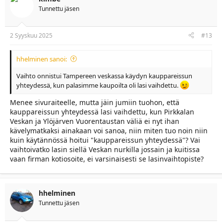
i
Tunnettu jäsen
o
n
s
:
2 Syyskuu 2025
#13
hhelminen sanoi:
Vaihto onnistui Tampereen veskassa käydyn kauppareissun
yhteydessä, kun palasimme kaupoilta oli lasi vaihdettu.
Menee sivuraiteelle, mutta jäin jumiin tuohon, että
kauppareissun yhteydessä lasi vaihdettu, kun Pirkkalan
Veskan ja Ylöjärven Vuorentaustan väliä ei nyt ihan
kävelymatkaksi ainakaan voi sanoa, niin miten tuo noin niin
kuin käytännössä hoitui "kauppareissun yhteydessä"? Vai
vaihtoivatko lasin siellä Veskan nurkilla jossain ja kuitissa
vaan firman kotiosoite, ei varsinaisesti se lasinvaihtopiste?
hhelminen
Tunnettu jäsen