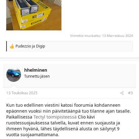
Viimeksi muokattu:
13 Marraskuu 2024
Pudezzio
ja
Digip
R
e
a
c
t
hhelminen
i
Tunnettu jäsen
o
n
s
:
13 Toukokuu 2025
#3
Kun tuo edellinen viestini katosi foorumia kohdanneen
epäonnen vuoksi niin päivitetäänpä tuo tilanne ajan tasalle.
Paikallisessa
Tectyl toimipisteessä
Clio kävi
ruostessuojauksessa talvella, kuvat ennen suojausta ja
ihmeen hyvänä, lähes täydellisenä alusta on säilynyt 9
vuotta suojaamattomana.