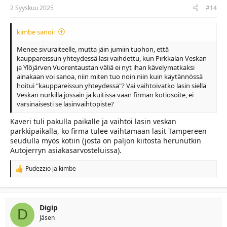
2 Syyskuu 2025
#14
kimbe sanoi:
Menee sivuraiteelle, mutta jäin jumiin tuohon, että
kauppareissun yhteydessä lasi vaihdettu, kun Pirkkalan Veskan
ja Ylöjärven Vuorentaustan väliä ei nyt ihan kävelymatkaksi
ainakaan voi sanoa, niin miten tuo noin niin kuin käytännössä
hoitui "kauppareissun yhteydessä"? Vai vaihtoivatko lasin siellä
Veskan nurkilla jossain ja kuitissa vaan firman kotiosoite, ei
varsinaisesti se lasinvaihtopiste?
Kaveri tuli pakulla paikalle ja vaihtoi lasin veskan
parkkipaikalla, ko firma tulee vaihtamaan lasit Tampereen
seudulla myös kotiin (josta on paljon kiitosta herunutkin
Autojerryn asiakasarvosteluissa).
Pudezzio
ja
kimbe
R
e
a
c
t
Digip
D
i
Jäsen
o