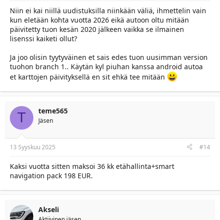
Niin ei kai niillä uudistuksilla niinkään väliä, ihmettelin vain
kun eletään kohta vuotta 2026 eikä autoon oltu mitään
päivitetty tuon kesän 2020 jälkeen vaikka se ilmainen
lisenssi kaiketi ollut?
Ja joo olisin tyytyväinen et sais edes tuon uusimman version
tuohon branch 1.. Käytän kyl piuhan kanssa android autoa
et karttojen päivityksellä en sit ehkä tee mitään
teme565
T
Jäsen
13 Syyskuu 2025
#14
Kaksi vuotta sitten maksoi 36 kk etähallinta+smart
navigation pack 198 EUR.
Akseli
Aktiivinen jäsen