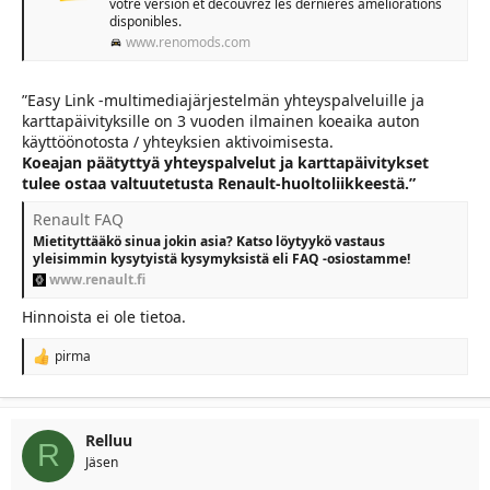
votre version et découvrez les dernières améliorations
disponibles.
www.renomods.com
”Easy Link -multimediajärjestelmän yhteyspalveluille ja
karttapäivityksille on 3 vuoden ilmainen koeaika auton
käyttöönotosta / yhteyksien aktivoimisesta.
Koeajan päätyttyä yhteyspalvelut ja karttapäivitykset
tulee ostaa valtuutetusta Renault-huoltoliikkeestä.”
Renault FAQ
Mietityttääkö sinua jokin asia? Katso löytyykö vastaus
yleisimmin kysytyistä kysymyksistä eli FAQ -osiostamme!
www.renault.fi
Hinnoista ei ole tietoa.
pirma
R
e
a
c
t
Relluu
R
i
Jäsen
o
n