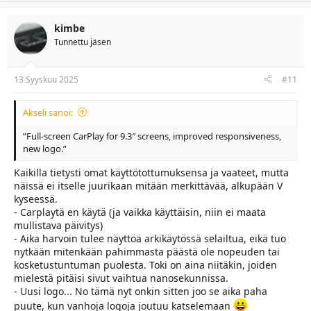
a
c
t
kimbe
i
Tunnettu jäsen
o
n
s
:
13 Syyskuu 2025
#11
Akseli sanoi:
”Full-screen CarPlay for 9.3″ screens, improved responsiveness,
new logo.”
Kaikilla tietysti omat käyttötottumuksensa ja vaateet, mutta
näissä ei itselle juurikaan mitään merkittävää, alkupään V
kyseessä.
- Carplaytä en käytä (ja vaikka käyttäisin, niin ei maata
mullistava päivitys)
- Aika harvoin tulee näyttöä arkikäytössä selailtua, eikä tuo
nytkään mitenkään pahimmasta päästä ole nopeuden tai
kosketustuntuman puolesta. Toki on aina niitäkin, joiden
mielestä pitäisi sivut vaihtua nanosekunnissa.
- Uusi logo... No tämä nyt onkin sitten joo se aika paha
puute, kun vanhoja logoja joutuu katselemaan