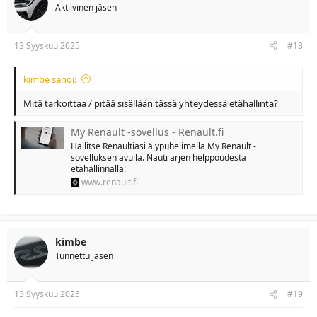
Aktiivinen jäsen
13 Syyskuu 2025
#18
kimbe sanoi:
Mitä tarkoittaa / pitää sisällään tässä yhteydessä etähallinta?
My Renault -sovellus - Renault.fi
Hallitse Renaultiasi älypuhelimella My Renault -
sovelluksen avulla. Nauti arjen helppoudesta
etähallinnalla!
www.renault.fi
kimbe
Tunnettu jäsen
13 Syyskuu 2025
#19