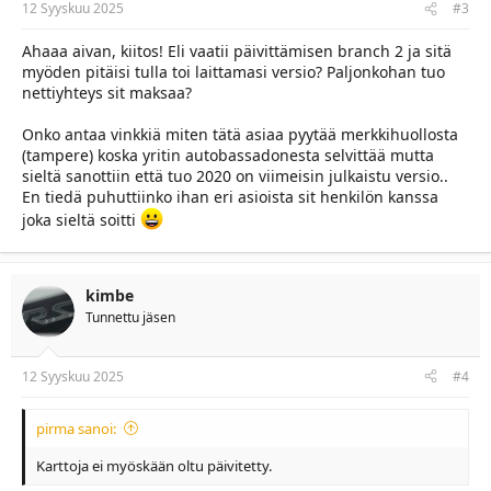
12 Syyskuu 2025
#3
Ahaaa aivan, kiitos! Eli vaatii päivittämisen branch 2 ja sitä
myöden pitäisi tulla toi laittamasi versio? Paljonkohan tuo
nettiyhteys sit maksaa?
Onko antaa vinkkiä miten tätä asiaa pyytää merkkihuollosta
(tampere) koska yritin autobassadonesta selvittää mutta
sieltä sanottiin että tuo 2020 on viimeisin julkaistu versio..
En tiedä puhuttiinko ihan eri asioista sit henkilön kanssa
joka sieltä soitti
kimbe
Tunnettu jäsen
12 Syyskuu 2025
#4
pirma sanoi:
Karttoja ei myöskään oltu päivitetty.