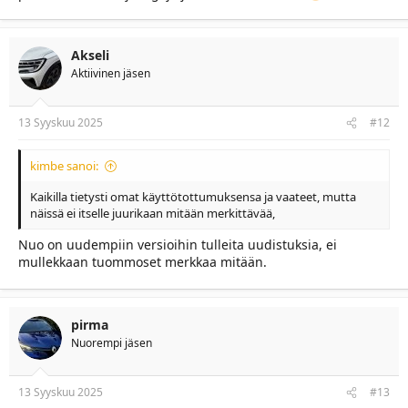
Akseli
Aktiivinen jäsen
13 Syyskuu 2025
#12
kimbe sanoi:
Kaikilla tietysti omat käyttötottumuksensa ja vaateet, mutta
näissä ei itselle juurikaan mitään merkittävää,
Nuo on uudempiin versioihin tulleita uudistuksia, ei
mullekkaan tuommoset merkkaa mitään.
pirma
Nuorempi jäsen
13 Syyskuu 2025
#13