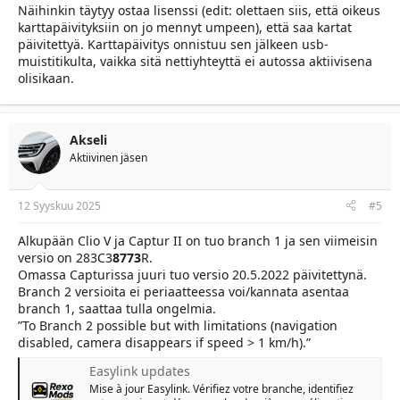
Näihinkin täytyy ostaa lisenssi (edit: olettaen siis, että oikeus
karttapäivityksiin on jo mennyt umpeen), että saa kartat
päivitettyä. Karttapäivitys onnistuu sen jälkeen usb-
muistitikulta, vaikka sitä nettiyhteyttä ei autossa aktiivisena
olisikaan.
Akseli
Aktiivinen jäsen
12 Syyskuu 2025
#5
Alkupään Clio V ja Captur II on tuo branch 1 ja sen viimeisin
versio on 283C3
8773
R.
Omassa Capturissa juuri tuo versio 20.5.2022 päivitettynä.
Branch 2 versioita ei periaatteessa voi/kannata asentaa
branch 1, saattaa tulla ongelmia.
”To Branch 2 possible but with limitations (navigation
disabled, camera disappears if speed > 1 km/h).”
Easylink updates
Mise à jour Easylink. Vérifiez votre branche, identifiez