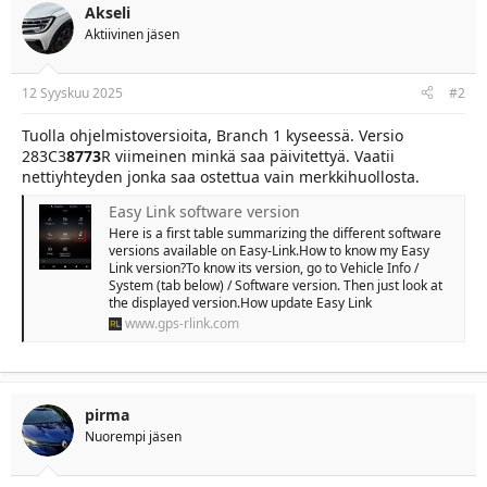
Akseli
Aktiivinen jäsen
12 Syyskuu 2025
#2
Tuolla ohjelmistoversioita, Branch 1 kyseessä. Versio
283C3
8773
R viimeinen minkä saa päivitettyä. Vaatii
nettiyhteyden jonka saa ostettua vain merkkihuollosta.
Easy Link software version
Here is a first table summarizing the different software
versions available on Easy-Link.How to know my Easy
Link version?To know its version, go to Vehicle Info /
System (tab below) / Software version. Then just look at
the displayed version.How update Easy Link
www.gps-rlink.com
pirma
Nuorempi jäsen