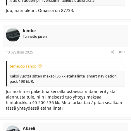
Nuo on uudempiin versioihin tulleita uudistuksia
Juu, näin oletin. Omassa on 8773R.
kimbe
Tunnettu jäsen
13 Syyskuu 2025
#17
teme565 sanoi:
Kaksi vuotta sitten maksoi 36 kk etähallinta+smart navigation
pack 198 EUR.
Jos noihin ei pakettina kerralla ostaessa mitään erityistä
alennusta tule, niin ilmeisesti tuo yhteys maksaa
hintaluokkaa 40-50€ / 36 kk. Mitä tarkoittaa / pitää sisällään
tässä yhteydessä etähallinta?
Akseli