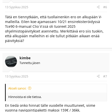
s
:
13 Syyskuu 2025
#6
Tätä en tiennytkään, että tuollainenkin ero on alkupään V-
malleilla. Eilen koe-ajamassani 10/21 ensirekisteröidyssä
Tce90 6-manual Clio V:ssä oli tuoreet 2025
ohjelmistopäivitykset asennettu. Merkittävä ero siis tuokin,
että alkupään malleihin ei ole tullut pitkään aikaan enää
päivityksiä?
kimbe
Tunnettu jäsen
13 Syyskuu 2025
#7
Akseli sanoi:
Hinnoista ei ole tietoa.
En tiedä onko hinnat tälle vuodelle muuttuneet, viime
vuonna navigointipaketti maksoi 159€ / 36kk.