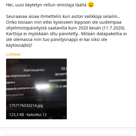
a
Hei, uusi käytetyn rellun omistaja täällä
l
o
Seuraavaa asiaa ihmettelin kun auton valikkoja selailin..
i
Onko tosiaan niin ettei kyseiseen kippoon ole uudempaa
t
ohjelmistopäivitystä saatavilla kuin 2020 kesän (11.7.2020).
t
Karttoja ei myöskään oltu päivitetty.. Mitään datapakettia ei
a
ole olemassa niin tuo päivitysnappi ei kai siksi ole
j
käytössä(kö)?
a
Liitteet
1757176533214.jpg
123,3 KB · Katsottu: 12