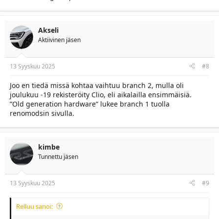
Akseli
Aktiivinen jäsen
13 Syyskuu 2025
#8
Joo en tiedä missä kohtaa vaihtuu branch 2, mulla oli
joulukuu -19 rekisteröity Clio, eli aikalailla ensimmäisiä.
”Old generation hardware” lukee branch 1 tuolla
renomodsin sivulla.
kimbe
Tunnettu jäsen
13 Syyskuu 2025
#9
Relluu sanoi: