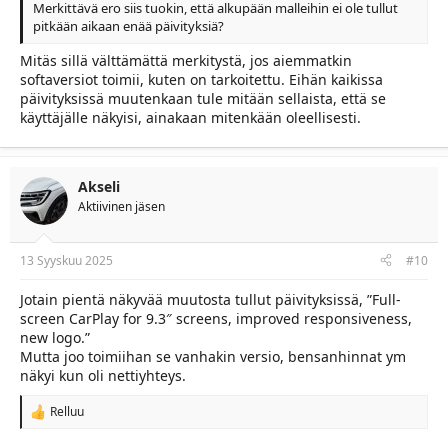
Merkittävä ero siis tuokin, että alkupään malleihin ei ole tullut
pitkään aikaan enää päivityksiä?
Mitäs sillä välttämättä merkitystä, jos aiemmatkin
softaversiot toimii, kuten on tarkoitettu. Eihän kaikissa
päivityksissä muutenkaan tule mitään sellaista, että se
käyttäjälle näkyisi, ainakaan mitenkään oleellisesti.
Akseli
Aktiivinen jäsen
13 Syyskuu 2025
#10
Jotain pientä näkyvää muutosta tullut päivityksissä, ”Full-
screen CarPlay for 9.3″ screens, improved responsiveness,
new logo.”
Mutta joo toimiihan se vanhakin versio, bensanhinnat ym
näkyi kun oli nettiyhteys.
Relluu
R
e